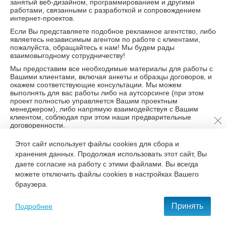
занятый веб-дизайном, программированием и другими
работами, связанными с разработкой и сопровождением
интернет-проектов.
Если Вы представляете подобное рекламное агентство, либо
являетесь независимым агентом по работе с клиентами,
пожалуйста, обращайтесь к нам! Мы будем рады
взаимовыгодному сотрудничеству!
Мы предоставим все необходимые материалы для работы с
Вашими клиентами, включая анкеты и образцы договоров, и
окажем соответствующие консультации. Мы можем
выполнять для вас работы либо на аутсорсинге (при этом
проект полностью управляется Вашим проектным
менеджером), либо напрямую взаимодействуя с Вашим
клиентом, соблюдая при этом наши предварительные
договоренности.
Сотрудничая с нами, вы заручаетесь поддержкой
Этот сайт использует файлы cookies для сбора и
профессионального коллектива с большим опытом
хранения данных. Продолжая использовать этот сайт, Вы
разработки и сопровождения интернет-проектов любой
сложности!
даете согласие на работу с этими файлами. Вы всегда
можете отключить файлы cookies в настройках Вашего
+7 495 777-68-37
браузера.
С нами удобно и приятно работать!
Принять
Подробнее