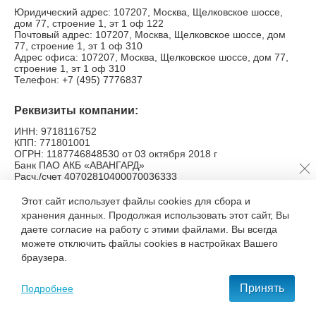
Юридический адрес: 107207, Москва, Щелковское шоссе,
дом 77, строение 1, эт 1 оф 122
Почтовый адрес: 107207, Москва, Щелковское шоссе, дом
77, строение 1, эт 1 оф 310
Адрес офиса: 107207, Москва, Щелковское шоссе, дом 77,
строение 1, эт 1 оф 310
Телефон: +7 (495) 7776837
Реквизиты компании:
ИНН: 9718116752
КПП: 771801001
ОГРН: 1187746848530 от 03 октября 2018 г
Банк ПАО АКБ «АВАНГАРД»
Расч./счет 40702810400070036333
БИК 044525201
Корр./счет 30101810000000000201
Этот сайт использует файлы cookies для сбора и
хранения данных. Продолжая использовать этот сайт, Вы
Коды видов деятельности в сфере
даете согласие на работу с этими файлами. Вы всегда
можете отключить файлы cookies в настройках Вашего
информационных технологий
браузера.
ОКПО: 33354687 ОКОГУ 4210014
ОКАТО 45263564000 ОКОПФ 12300
Принять
ОКТМО 45305000000 ОКФС 16
Подробнее
ОКВЭД: 62.01 Разработка компьютерного программного
обеспечения (основной)