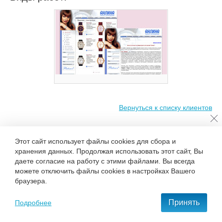
Вернуться к списку клиентов
Разработка интернет-
магазина ЗАО
+7 495 777-68-37
«Анлина»
(2002)
Этот сайт использует файлы cookies для сбора и
С нами удобно и приятно работать!
хранения данных. Продолжая использовать этот сайт, Вы
даете согласие на работу с этими файлами. Вы всегда
можете отключить файлы cookies в настройках Вашего
ОСТАВИТЬ ЗАЯВКУ
браузера.
Принять
Подробнее