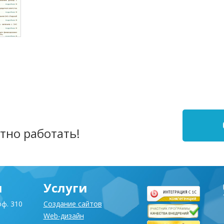
ОАО
тно работать!
я
Услуги
оф. 310
Создание сайтов
Web-дизайн