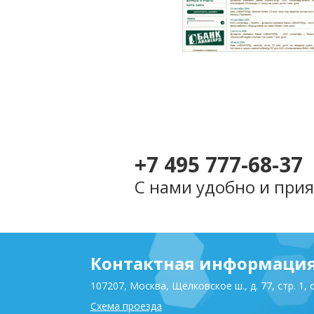
Разработка сайта 
«Авангард-
Лизинг»
(2002)
+7 495 777-68-37
С нами удобно и прия
Контактная информаци
107207, Москва, Щёлковское ш., д. 77, стр. 1, 
Схема проезда