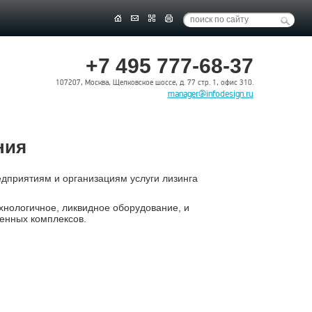
+7 495 777-68-37
107207, Москва, Щелковское шоссе, д. 77 стр. 1, офис 310.
manager@infodesign.ru
ния
дприятиям и организациям услуги лизинга
хнологичное, ликвидное оборудование, и
енных комплексов.