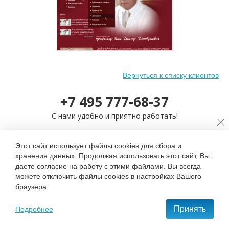
Вернуться к списку клиентов
Разработка персонального
сайта профессора Д.Д.
+7 495 777-68-37
Пака
(2008)
С нами удобно и приятно работать!
Этот сайт использует файлы cookies для сбора и
ОСТАВИТЬ ЗАЯВКУ
хранения данных. Продолжая использовать этот сайт, Вы
даете согласие на работу с этими файлами. Вы всегда
можете отключить файлы cookies в настройках Вашего
браузера.
Контактная информация
Принять
Подробнее
107207, Москва, Щёлковское ш., д. 77, стр. 1, оф. 310