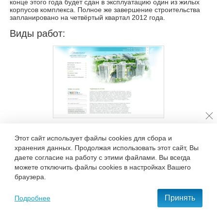
конце этого года будет сдан в эксплуатацию один из жилых
корпусов комплекса. Полное же завершение строительства
запланировано на четвёртый квартал 2012 года.
Виды работ:
Этот сайт использует файлы cookies для сбора и
Вернуться к списку клиентов
Создание сайта для жилого
хранения данных. Продолжая использовать этот сайт, Вы
комплекса «Экспострой» в
даете согласие на работу с этими файлами. Вы всегда
+7 495 777-68-37
Сочи (Адлер)
(2011)
можете отключить файлы cookies в настройках Вашего
браузера.
С нами удобно и приятно работать!
Принять
Подробнее
ОСТАВИТЬ ЗАЯВКУ