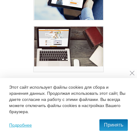
Разработка Landing Page для
финансового сервиса
Fin2you
(2014)
Вернуться к списку клиентов
Этот сайт использует файлы cookies для сбора и
Сайт для компании
хранения данных. Продолжая использовать этот сайт, Вы
Fin2You
(2015)
даете согласие на работу с этими файлами. Вы всегда
+7 495 777-68-37
можете отключить файлы cookies в настройках Вашего
С нами удобно и приятно работать!
браузера.
Принять
Подробнее
ОСТАВИТЬ ЗАЯВКУ