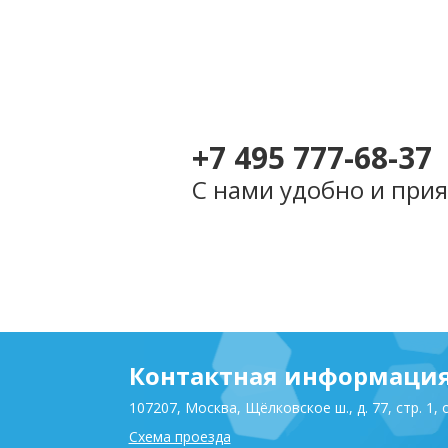
Разработка сайта
компании Хама 
Рус
(2017)
+7 495 777-68-37
С нами удобно и прия
Контактная информаци
107207, Москва, Щёлковское ш., д. 77, стр. 1, 
Схема проезда