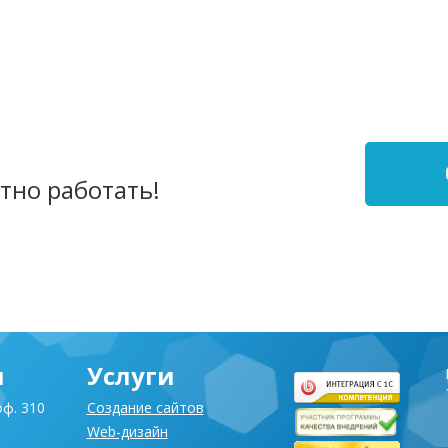
 для
Груп
тно работать!
я
Услуги
оф. 310
Создание сайтов
Web-дизайн