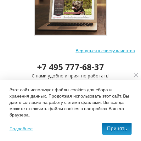
Вернуться к списку клиентов
Дизайн сайта питомника Cane
Corso Italiano
(2015)
+7 495 777-68-37
С нами удобно и приятно работать!
Этот сайт использует файлы cookies для сбора и
ОСТАВИТЬ ЗАЯВКУ
хранения данных. Продолжая использовать этот сайт, Вы
даете согласие на работу с этими файлами. Вы всегда
можете отключить файлы cookies в настройках Вашего
браузера.
Контактная информация
Принять
Подробнее
107207, Москва, Щёлковское ш., д. 77, стр. 1, оф. 310