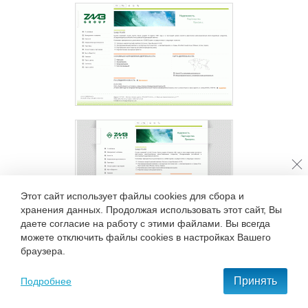
Разработка сайта для ООО
«ЗААБ Инвест»
(2006)
Этот сайт использует файлы cookies для сбора и
хранения данных. Продолжая использовать этот сайт, Вы
даете согласие на работу с этими файлами. Вы всегда
можете отключить файлы cookies в настройках Вашего
браузера.
Разработка сайта для ООО
Вернуться к списку клиентов
«ЗААБ Менеджмент» -
Принять
Подробнее
Управляющая
+7 495 777-68-37
компания
(2006)