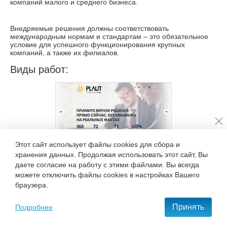
компаний малого и среднего бизнеса.
Внедряемые решения должны соответствовать
международным нормам и стандартам – это обязательное
условие для успешного функционирования крупных
компаний, а также их филиалов.
Виды работ:
Этот сайт использует файлы cookies для сбора и
хранения данных. Продолжая использовать этот сайт, Вы
даете согласие на работу с этими файлами. Вы всегда
можете отключить файлы cookies в настройках Вашего
Вернуться к списку клиентов
Разработка сайта для
браузера.
компании ООО «ПЛАУТ
+7 495 777-68-37
КОНСАЛТИНГ»
(2018)
Принять
Подробнее
С нами удобно и приятно работать!