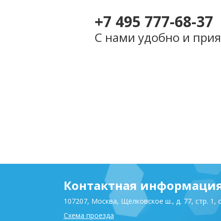
+7 495 777-68-37
С нами удобно и прия
Контактная информаци
107207, Москва, Щёлковское ш., д. 77, стр. 1, 
Схема проезда