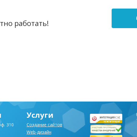
тно работать!
я
Услуги
оф. 310
Создание сайтов
Web-дизайн