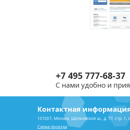
Разработ
программ
платформы
интернет-си
Contact-Pay
+7 495 777-68-37
С нами удобно и прия
Контактная информаци
107207, Москва, Щёлковское ш., д. 77, стр. 1, 
Схема проезда