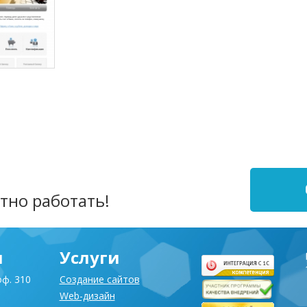
ка
ной
 для
стемы
(2010)
тно работать!
я
Услуги
оф. 310
Создание сайтов
Web-дизайн