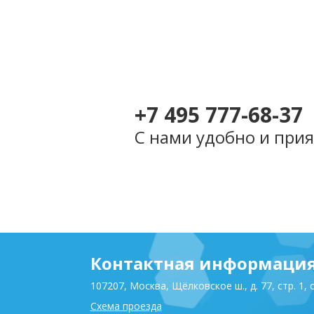
Разработка и
магазина 
компании «Кр
шторы»
(2
+7 495 777-68-37
С нами удобно и прия
Контактная информаци
107207, Москва, Щёлковское ш., д. 77, стр. 1, 
Схема проезда