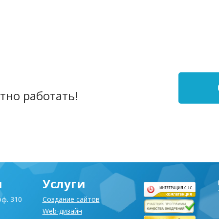
Разработка сайта
нтернет
интернет-каталога
для
для cалона дизайна
асивые
штор «Красивые
015)
Шторы»
(2009)
тно работать!
я
Услуги
оф. 310
Создание сайтов
Web-дизайн