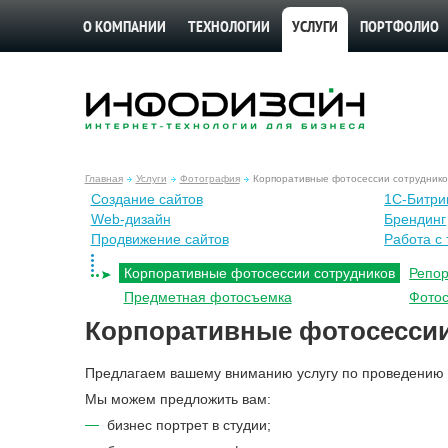
О КОМПАНИИ
ТЕХНОЛОГИИ
УСЛУГИ
ПОРТФОЛИО
Главная
Услуги
Фотография
Корпоративные фотосессии сотруднико
Создание сайтов
1С-Битри
Web-дизайн
Брендинг
Продвижение сайтов
Работа с 
Корпоративные фотосессии сотрудников
Репо
Предметная фотосъемка
Фотос
Корпоративные фотосессии
Предлагаем вашему вниманию услугу по проведению ф
Мы можем предложить вам:
бизнес портрет в студии;