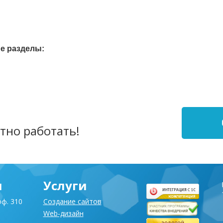
е разделы:
тно работать!
я
Услуги
оф. 310
Создание сайтов
Web-дизайн