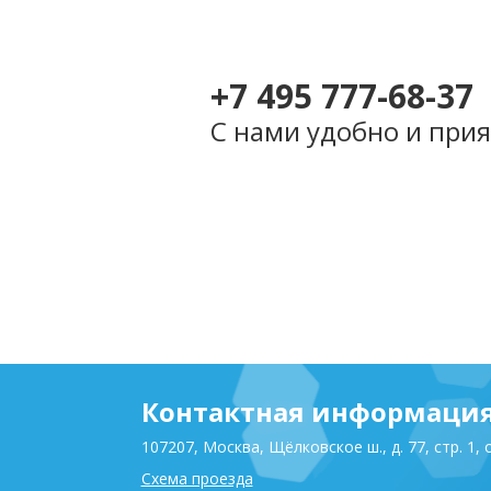
+7 495 777-68-37
С нами удобно и прия
Контактная информаци
107207, Москва, Щёлковское ш., д. 77, стр. 1, 
Схема проезда