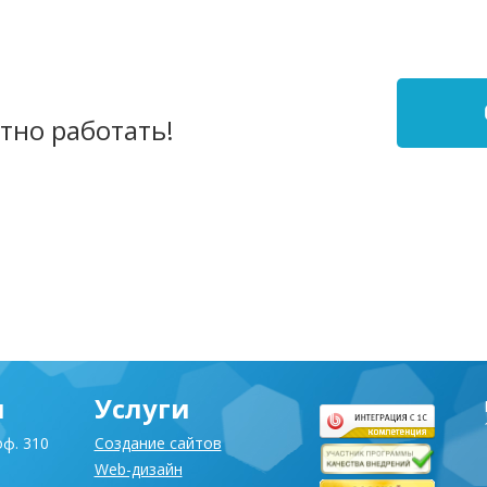
тно работать!
я
Услуги
оф. 310
Создание сайтов
Web-дизайн