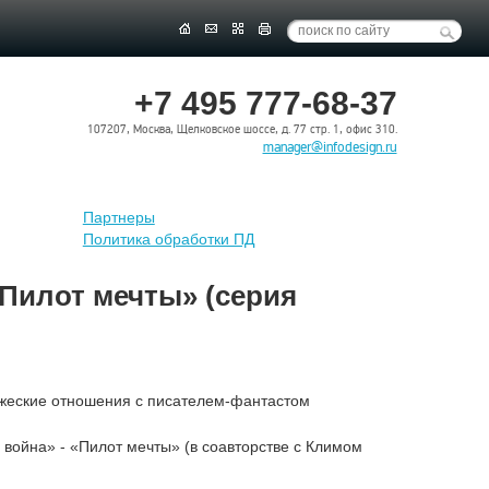
+7 495 777-68-37
107207, Москва, Щелковское шоссе, д. 77 стр. 1, офис 310.
manager@infodesign.ru
Партнеры
Политика обработки ПД
Пилот мечты» (серия
жеские отношения с писателем-фантастом
война» - «Пилот мечты» (в соавторстве с Климом