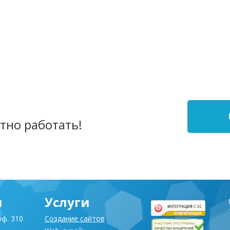
тно работать!
я
Услуги
оф. 310
Создание сайтов