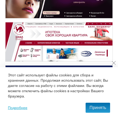
Разработка сайта для салона красоты
«Asta-la-vista»
Этот сайт использует файлы cookies для сбора и
Разработка сайта для Акционерного Банка
хранения данных. Продолжая использовать этот сайт, Вы
«Пушкино»
даете согласие на работу с этими файлами. Вы всегда
можете отключить файлы cookies в настройках Вашего
браузера.
Принять
Подробнее