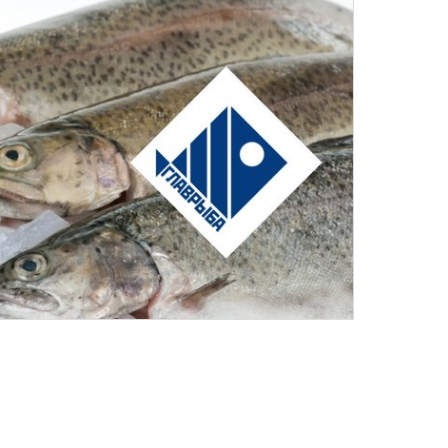
рменного стиля фонда «НСФО»