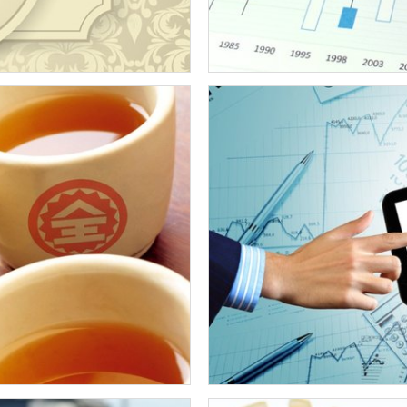
тинично-ресторанного
Разработка логотипа
Гнездо»