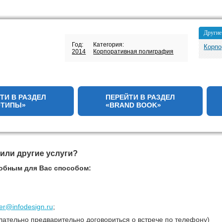
Другие
Год:
Категория:
Корпо
2014
Корпоративная полиграфия
ТИ В РАЗДЕЛ
ПЕРЕЙТИ В РАЗДЕЛ
ОТИПЫ»
«BRAND BOOK»
 или другие услуги?
обным для Вас способом:
r@infodesign.ru
;
лательно предварительно договориться о встрече по телефону)