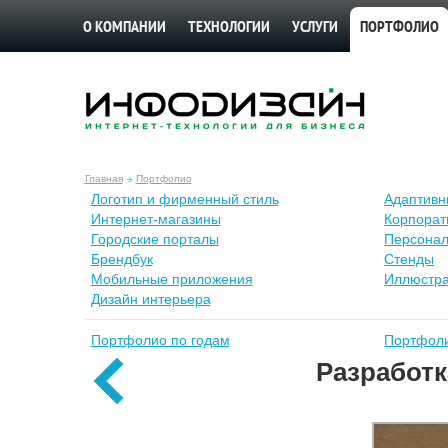
О КОМПАНИИ
ТЕХНОЛОГИИ
УСЛУГИ
ПОРТФОЛИО
Главная
Портфолио
Лoготип и фирменный стиль
Адаптивн
Интернет-магазины
Корпорат
Городские порталы
Персонал
Брендбук
Стенды
Мобильные приложения
Иллюстр
Дизайн интерьера
Портфолио по годам
Портфоли
Разработ