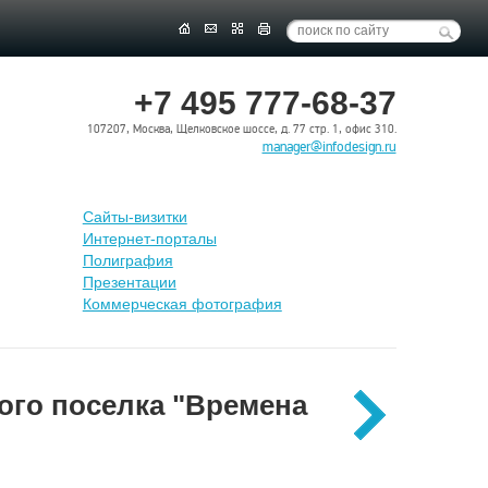
+7 495 777-68-37
107207, Москва, Щелковское шоссе, д. 77 стр. 1, офис 310.
manager@infodesign.ru
Сайты-визитки
Интернет-порталы
Полиграфия
Презентации
Коммерческая фотография
ого поселка "Времена