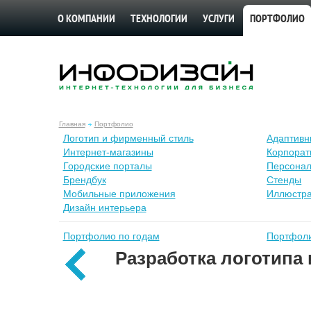
О КОМПАНИИ
ТЕХНОЛОГИИ
УСЛУГИ
ПОРТФОЛИО
Главная
Портфолио
Лoготип и фирменный стиль
Адаптивн
Интернет-магазины
Корпорат
Городские порталы
Персонал
Брендбук
Стенды
Мобильные приложения
Иллюстр
Дизайн интерьера
Портфолио по годам
Портфоли
Разработка логотипа