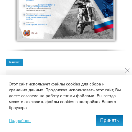
Клиент:
Год:
Категория:
2016
Презентация
Этот сайт использует файлы cookies для сбора и
хранения данных. Продолжая использовать этот сайт, Вы
даете согласие на работу с этими файлами. Вы всегда
ПЕРЕЙТИ В РАЗДЕЛ
«ПРЕЗЕНТАЦИИ»
можете отключить файлы cookies в настройках Вашего
браузера.
Принять
Подробнее
Как заказать разработку аналогичного сайта или
другие услуги?