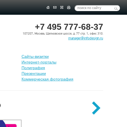
+7 495 777-68-37
107207, Москва, Щелковское шоссе, д. 77 стр. 1, офис 310.
manager@infodesign.ru
Сайты-визитки
Интернет-порталы
Полиграфия
Презентации
Коммерческая фотография
O