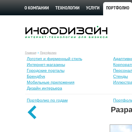
О КОМПАНИИ
ТЕХНОЛОГИИ
УСЛУГИ
ПОРТФОЛИО
Главная
Портфолио
Лoготип и фирменный стиль
Адаптивн
Интернет-магазины
Корпорат
Городские порталы
Персонал
Брендбук
Стенды
Мобильные приложения
Иллюстр
Дизайн интерьера
Портфолио по годам
Портфоли
Разра