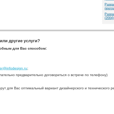
Разра
прогр
Разра
(2004)
 или другие услуги?
обным для Вас способом:
r@infodesign.ru
;
лательно предварительно договориться о встрече по телефону)
рут для Вас оптимальный вариант дизайнерского и технического р