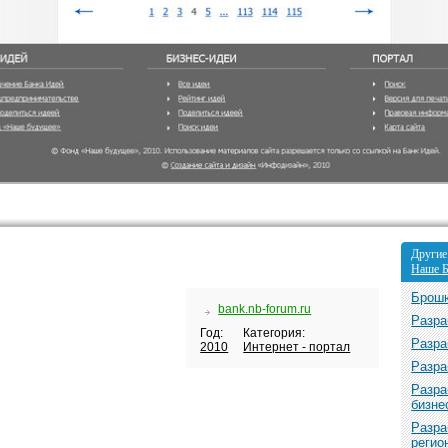
Другие
Наше 
Брошю
bank.nb-forum.ru
Разра
Год:
Категория:
Разра
2010
Интернет - портал
Разра
Разра
бизне
Разра
регио