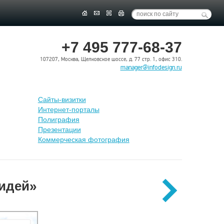
+7 495 777-68-37
107207, Москва, Щелковское шоссе, д. 77 стр. 1, офис 310.
manager@infodesign.ru
Сайты-визитки
Интернет-порталы
Полиграфия
Презентации
Коммерческая фотография
 идей»