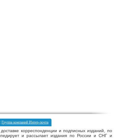
:
Группа компаний Интер-почта
 доставке корреспонденции и подписных изданий, по
кспедирует и рассылает издания по России и СНГ и