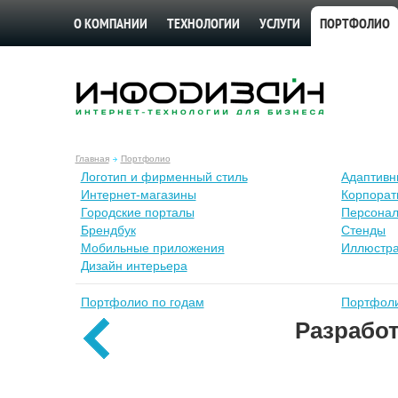
О КОМПАНИИ
ТЕХНОЛОГИИ
УСЛУГИ
ПОРТФОЛИО
Главная
Портфолио
Лoготип и фирменный стиль
Адаптивн
Интернет-магазины
Корпорат
Городские порталы
Персонал
Брендбук
Стенды
Мобильные приложения
Иллюстр
Дизайн интерьера
Портфолио по годам
Портфоли
Разрабо