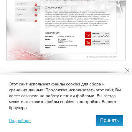
Этот сайт использует файлы cookies для сбора и
Клиент:
ООО «КВАР»
хранения данных. Продолжая использовать этот сайт, Вы
Компания работает на рынке редких рассеянных металлов
даете согласие на работу с этими файлами. Вы всегда
(minor metals) и химических продуктов, имеющих
можете отключить файлы cookies в настройках Вашего
высокотехнологическое применение в оптике, электронике,
браузера.
химии, в аэрокосмической области, в сфере
телекоммуникаций, в солнечной энергетике. Основными
товарами являются селен и теллур, идущие на экспорт
Принять
Подробнее
(Европа, Азия, Северная Америка и СНГ) и внутренний
рынок (заводы по производству стекла, электронная,