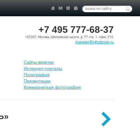
+7 495 777-68-37
107207, Москва, Щелковское шоссе, д. 77 стр. 1, офис 310.
manager@infodesign.ru
Сайты-визитки
Интернет-порталы
Полиграфия
Презентации
Коммерческая фотография
Ъ»