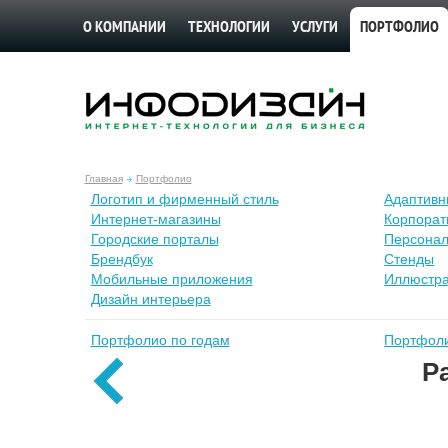
О КОМПАНИИ
ТЕХНОЛОГИИ
УСЛУГИ
ПОРТФОЛИО
Главная
Портфолио
Лoготип и фирменный стиль
Адаптивн
Интернет-магазины
Корпорат
Городские порталы
Персонал
Брендбук
Стенды
Мобильные приложения
Иллюстр
Дизайн интерьера
Портфолио по годам
Портфоли
Р