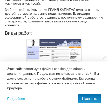
комитетов и комиссий.
За 9 лет работы Компания ГРАНД КАПИТАЛ смогла занять
достойное место на рынке недвижимости. Благодаря
эффективной работе сотрудников, постоянному расширению
спектра услуг, Компания завоевала уважение среди
клиентов.
Виды работ:
Этот сайт использует файлы cookies для сбора и
хранения данных. Продолжая использовать этот сайт, Вы
даете согласие на работу с этими файлами. Вы всегда
можете отключить файлы cookies в настройках Вашего
Вернуться к списку клиентов
браузера.
Разработка сайта компании
«Гранд Капитал»
(2003)
+7 495 777-68-37
Принять
Подробнее
С нами удобно и приятно работать!