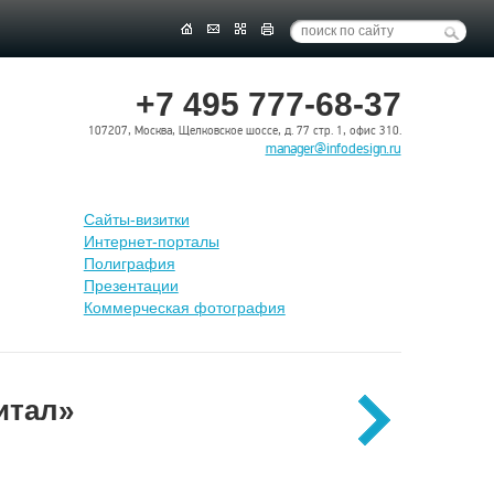
+7 495 777-68-37
107207, Москва, Щелковское шоссе, д. 77 стр. 1, офис 310.
manager@infodesign.ru
Сайты-визитки
Интернет-порталы
Полиграфия
Презентации
Коммерческая фотография
итал»