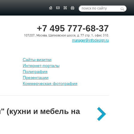
+7 495 777-68-37
107207, Москва, Щелковское шоссе, д. 77 стр. 1, офис 310.
manager@infodesign.ru
Сайты-визитки
Интернет-порталы
Полиграфия
Презентации
Коммерческая фотография
" (кухни и мебель на