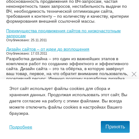
обоснованность продвижения по ВЧ-запросам, частая
неконкретность таких запросов, нестабильность выдачи по
ВЧ, необходимость технической оптимизации сайта,
требования к контенту – по количеству и качеству, критерии
формирования внешней ссылочной массы.
Преимущества продвижения сайтов по низкочастотным
запросам
Опубликовано: 25.11.2011
Дизайн сайтов – от идеи до воплощения
Опубликовано: 17.03.2011
Разработка дизайна – это один из важнейших этапов в
комплексе работ по созданию эффектного и эффективного
сайта. Дизайн сайта – это та обёртка, в которую завёрнут
ваш товар, первое, на что обратит внимание пользователь,
посетивший ресурс. Именно поэтому разработке дизайна
сайта необходимо уделить особое внимание.
Этот сайт использует файлы cookies для сбора и
Создание сайтов
хранения данных. Продолжая использовать этот сайт, Вы
Опубликовано: 17.03.2011
даете согласие на работу с этими файлами. Вы всегда
Представительство компании в сети позволяет значительно
можете отключить файлы cookies в настройках Вашего
увеличить число клиентов и партнёров. Кроме того, Интернет
– это отличное средство для рекламной поддержки вашего
браузера.
предприятия.
Принять
Подробнее
Разработка сайтов в Москве
Опубликовано: 17.03.2011
Компания ИнфоДизайн – это команда профессионалов,