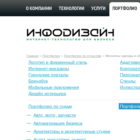
О КОМПАНИИ
ТЕХНОЛОГИИ
УСЛУГИ
ПОРТФОЛИО
Главная
Портфолио
Портфолио по отраслям
Магазины одежды и о
Лoготип и фирменный стиль
Адаптивн
Интернет-магазины
Корпорат
Городские порталы
Персонал
Брендбук
Стенды
Мобильные приложения
Иллюстр
Дизайн интерьера
Портфолио по годам
Портфоли
Авто, мото, запчасти
Автоматизация бизнеса
Архитекторы и архитектурные студии
Аудит, консалтинг, оценка