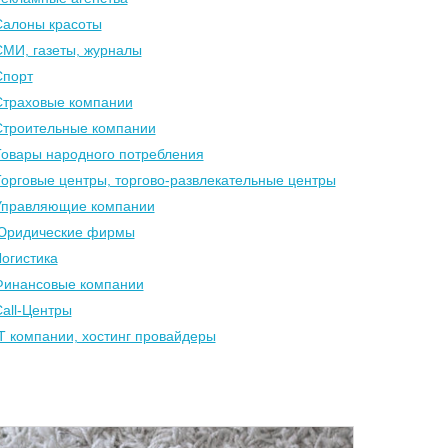
Салоны красоты
МИ, газеты, журналы
Спорт
Страховые компании
Строительные компании
Товары народного потребления
орговые центры, торгово-развлекательные центры
Управляющие компании
Юридические фирмы
огистика
Финансовые компании
all-Центры
T компании, хостинг провайдеры