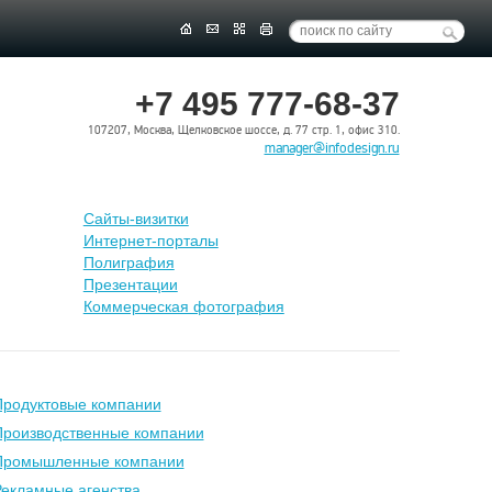
+7 495 777-68-37
107207, Москва, Щелковское шоссе, д. 77 стр. 1, офис 310.
manager@infodesign.ru
Сайты-визитки
Интернет-порталы
Полиграфия
Презентации
Коммерческая фотография
Продуктовые компании
Производственные компании
Промышленные компании
екламные агенства