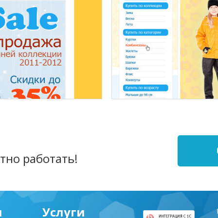
сиональной косметики
Разработка сайта 
тно работать!
рнет-магазина детской
Интернет-ма
я
Услуги