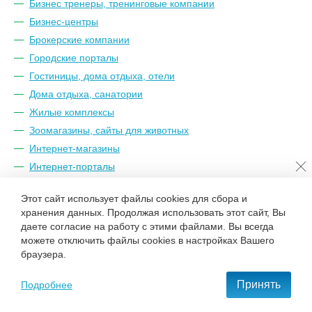
Бизнес тренеры, тренинговые компании
Бизнес-центры
Брокерские компании
Городские порталы
Гостиницы, дома отдыха, отели
Дома отдыха, санатории
Жилые комплексы
Зоомагазины, сайты для животных
Интернет-магазины
Интернет-порталы
Искусство
Этот сайт использует файлы cookies для сбора и
Климатические системы, кондиционеры
хранения данных. Продолжая использовать этот сайт, Вы
Корпоративные сайты
даете согласие на работу с этими файлами. Вы всегда
Лизинговые компании, кредитные брокеры
можете отключить файлы cookies в настройках Вашего
браузера.
Магазины одежды и обуви
Медицинские компании
Принять
Подробнее
Музыкальные компании
Муниципальные образования