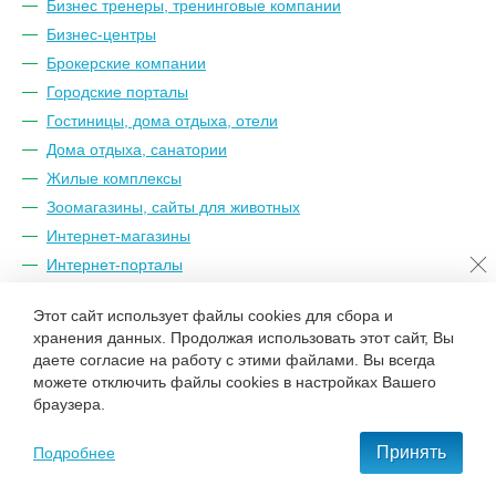
Бизнес тренеры, тренинговые компании
Бизнес-центры
Брокерские компании
Городские порталы
Гостиницы, дома отдыха, отели
Дома отдыха, санатории
Жилые комплексы
Зоомагазины, сайты для животных
Интернет-магазины
Интернет-порталы
Искусство
Этот сайт использует файлы cookies для сбора и
Климатические системы, кондиционеры
хранения данных. Продолжая использовать этот сайт, Вы
Корпоративные сайты
даете согласие на работу с этими файлами. Вы всегда
Лизинговые компании, кредитные брокеры
можете отключить файлы cookies в настройках Вашего
браузера.
Магазины одежды и обуви
Медицинские компании
Принять
Подробнее
Музыкальные компании
Муниципальные образования